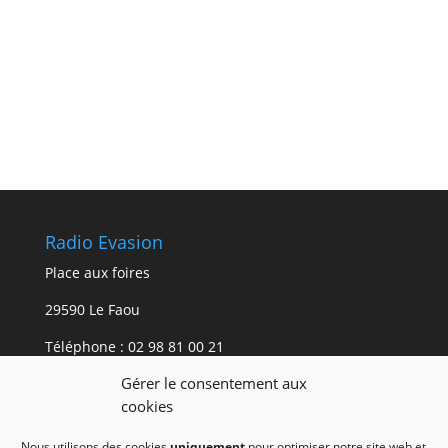
Radio Evasion
Place aux foires
29590 Le Faou
Téléphone :
02 98 81 00 21
Gérer le consentement aux
Mentions légales.
cookies
Les mentions légales du site internet de Radio
Nous utilisons des cookies
uniquement
pour optimiser notre site web et