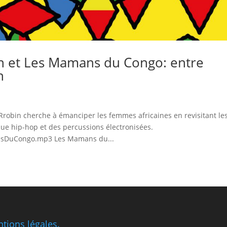
in et Les Mamans du Congo: entre
n
obin cherche à émanciper les femmes africaines en revisitant le
ue hip-hop et des percussions électronisées.
ansDuCongo.mp3 Les Mamans du...
tions légales.