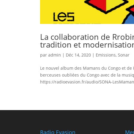
La collaboration de Rrob
tradition et modernisatio
par
admin
|
Déc 14, 2020
|
Emissions
,
Sonar
Le nouvel album des Mamans du Congo et de Rr
berceuses oubliées du Congo avec de la musiq
https://radioevasion.fr/audio/SONA-LesMam
Radio Evasion
Men