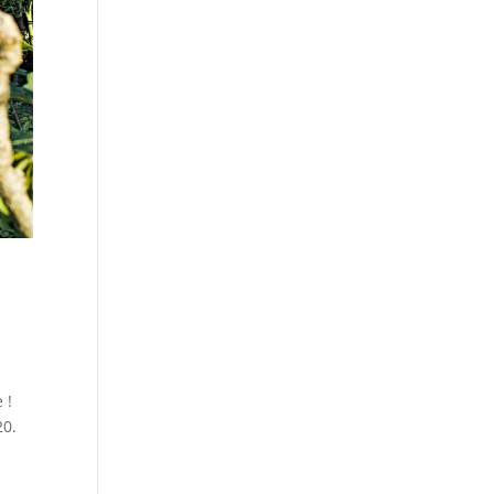
 !
20.