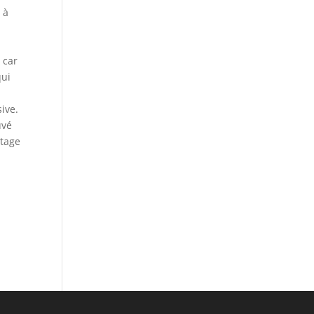
 à
 car
qui
ive.
uvé
ntage