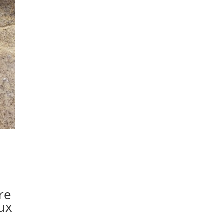
re
eux