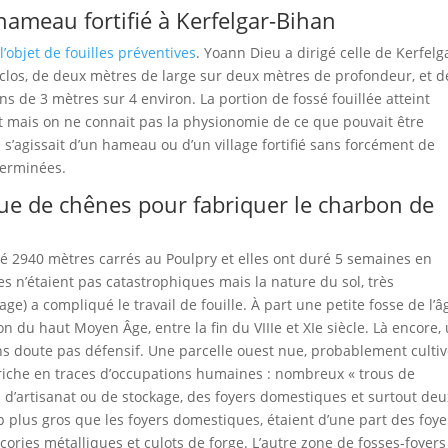
 hameau fortifié à Kerfelgar-Bihan
l’objet de fouilles préventives
. Yoann Dieu a dirigé celle de Kerfelg
nclos, de deux mètres de large sur deux mètres de profondeur, et 
ns de 3 mètres sur 4 environ. La portion de fossé fouillée atteint
t mais on ne connait pas la physionomie de ce que pouvait être
 s’agissait d’un hameau ou d’un village fortifié sans forcément de
 terminées.
que de chênes pour fabriquer le charbon de
né 2940 mètres carrés au Poulpry et elles ont duré 5 semaines en
 n’étaient pas catastrophiques mais la nature du sol, très
) a compliqué le travail de fouille. À part une petite fosse de l’â
n du haut Moyen Âge, entre la fin du VIIIe et XIe siècle. Là encore,
s doute pas défensif. Une parcelle ouest nue, probablement culti
 riche en traces d’occupations humaines : nombreux « trous de
 d’artisanat ou de stockage, des foyers domestiques et surtout deu
 plus gros que les foyers domestiques, étaient d’une part des foye
ries métalliques et culots de forge. L’autre zone de fosses-foyers