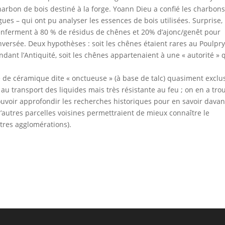
harbon de bois destiné à la forge. Yoann Dieu a confié les charbons
ues – qui ont pu analyser les essences de bois utilisées. Surprise,
renferment à 80 % de résidus de chênes et 20% d’ajonc/genêt pour
nversée. Deux hypothèses : soit les chênes étaient rares au Poulpry
ndant l’Antiquité, soit les chênes appartenaient à une « autorité » 
 de céramique dite « onctueuse » (à base de talc) quasiment exclus
au transport des liquides mais très résistante au feu ; on en a tro
pouvoir approfondir les recherches historiques pour en savoir dava
d’autres parcelles voisines permettraient de mieux connaître le
utres agglomérations).