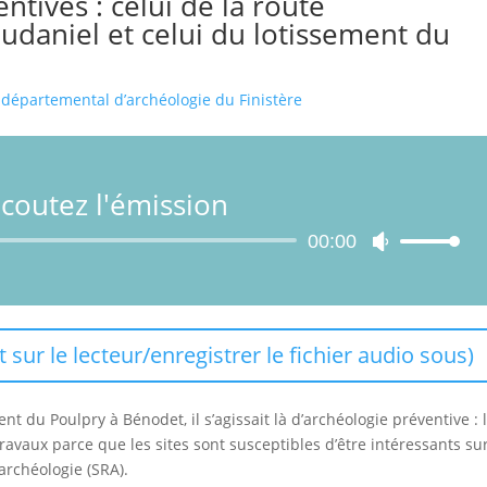
ntives : celui de la route
udaniel et celui du lotissement du
 départemental d’archéologie du Finistère
coutez l'émission
Lecteur
00:00
Utilisez
audio
les
flèches
haut/bas
pour
t sur le lecteur/enregistrer le fichier audio sous)
augmenter
ou
diminuer
nt du Poulpry à Bénodet, il s’agissait là d’archéologie préventive : 
le
travaux parce que les sites sont susceptibles d’être intéressants sur
volume.
archéologie (SRA).