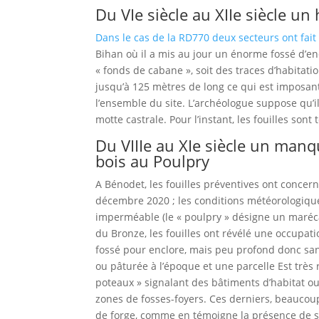
Du VIe siècle au XIIe siècle un
Dans le cas de la RD770 deux secteurs ont fait 
Bihan où il a mis au jour un énorme fossé d’e
« fonds de cabane », soit des traces d’habitatio
jusqu’à 125 mètres de long ce qui est imposan
l’ensemble du site. L’archéologue suppose qu’il
motte castrale. Pour l’instant, les fouilles sont
Du VIIIe au XIe siècle un man
bois au Poulpry
A Bénodet, les fouilles préventives ont concer
décembre 2020 ; les conditions météorologiques
imperméable (le « poulpry » désigne un marécage
du Bronze, les fouilles ont révélé une occupatio
fossé pour enclore, mais peu profond donc san
ou pâturée à l’époque et une parcelle Est très
poteaux » signalant des bâtiments d’habitat ou
zones de fosses-foyers. Ces derniers, beaucoup
de forge, comme en témoigne la présence de sco