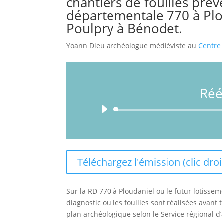
chantiers de fouilles préve
départementale 770 à Plo
Poulpry à Bénodet.
Yoann Dieu archéologue médiéviste au
Centre
Réé
Téléchargez l'émission (clic droi
Sur la RD 770 à Ploudaniel ou le futur lotisseme
diagnostic ou les fouilles sont réalisées avant 
plan archéologique selon le Service régional d’