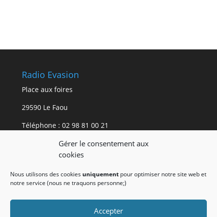
Radio Evasion
Place aux foires
29590 Le Faou
Téléphone :
02 98 81 00 21
Gérer le consentement aux
Mentions légales.
cookies
Les mentions légales du site internet de Radio
Nous utilisons des cookies
uniquement
pour optimiser notre site web et
Evasion
sont accessibles ici.
notre service (nous ne traquons personne;)
Accepter