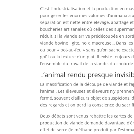
C’est l’industrialisation et la production en ma
pour gérer les énormes volumes d’animaux à aba
séparation est nette entre élevage, abattage e
boucheries artisanales où celles des supermar
réduit, si la viande arrive prédécoupée en sort
viande bovine : gite, noix, macreuse… Dans le
ou pour « pot-au-feu » sans qu’on sache exact
goût ou la texture d’un plat. Il existe toujour
l’ensemble du travail de la viande, du choix de 
L’animal rendu presque invisib
La massification de la découpe de viande et l’ap
l’animal. Les éleveuses et éleveurs n’y prennen
fermé, souvent d’ailleurs objet de suspicions, 
des regards et on perd la conscience du sacrific
Deux débats sont venus rebattre les cartes de 
production de viande demande davantage d’éner
effet de serre (le méthane produit par l’esto