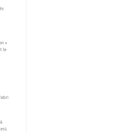
vés
on »
t le
’abri
 à
es).