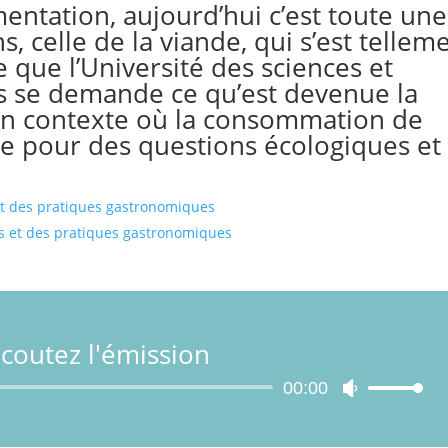
mentation, aujourd’hui c’est toute une
, celle de la viande, qui s’est tellem
 que l’Université des sciences et
s se demande ce qu’est devenue la
un contexte où la consommation de
se pour des questions écologiques et
s et des pratiques gastronomiques
es et des pratiques gastronomiques
coutez l'émission
Lecteur
00:00
Utilisez
audio
les
flèches