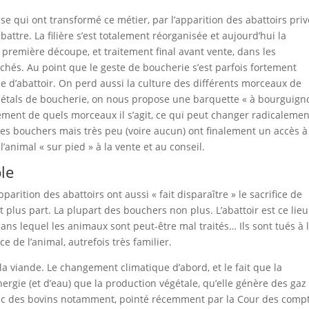
sse qui ont transformé ce métier, par l’apparition des abattoirs pri
ttre. La filière s’est totalement réorganisée et aujourd’hui la
t première découpe, et traitement final avant vente, dans les
chés. Au point que le geste de boucherie s’est parfois fortement
ie d’abattoir. On perd aussi la culture des différents morceaux de
s étals de boucherie, on nous propose une barquette « à bourguign
ement de quels morceaux il s’agit, ce qui peut changer radicalemen
s des bouchers mais très peu (voire aucun) ont finalement un accès à
l’animal « sur pied » à la vente et au conseil.
le
parition des abattoirs ont aussi « fait disparaître » le sacrifice de
t plus part. La plupart des bouchers non plus. L’abattoir est ce lieu
dans lequel les animaux sont peut-être mal traités… Ils sont tués à l
e de l’animal, autrefois très familier.
la viande. Le changement climatique d’abord, et le fait que la
gie (et d’eau) que la production végétale, qu’elle génère des gaz
mac des bovins notamment, pointé récemment par la Cour des compt