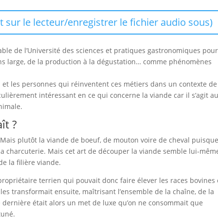
haut/bas
pour
it sur le lecteur/enregistrer le fichier audio sous)
augmenter
ou
diminuer
 table de l’Université des sciences et pratiques gastronomiques pou
le
 sens large, de la production à la dégustation… comme phénomènes
volume.
rs et les personnes qui réinventent ces métiers dans un contexte de
culièrement intéressant en ce qui concerne la viande car il s’agit au
nimale.
ît ?
. Mais plutôt la viande de boeuf, de mouton voire de cheval puisque
a charcuterie. Mais cet art de découper la viande semble lui-mêm
e la filière viande.
propriétaire terrien qui pouvait donc faire élever les races bovines 
t les transformait ensuite, maîtrisant l’ensemble de la chaîne, de la
te dernière était alors un met de luxe qu’on ne consommait que
tuné.