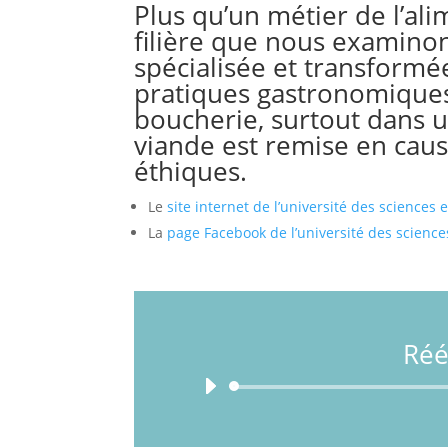
Plus qu’un métier de l’ali
filière que nous examinons
spécialisée et transformée
pratiques gastronomique
boucherie, surtout dans 
viande est remise en cau
éthiques.
Le
site internet de l’université des science
La
page Facebook de l’université des scienc
Réé