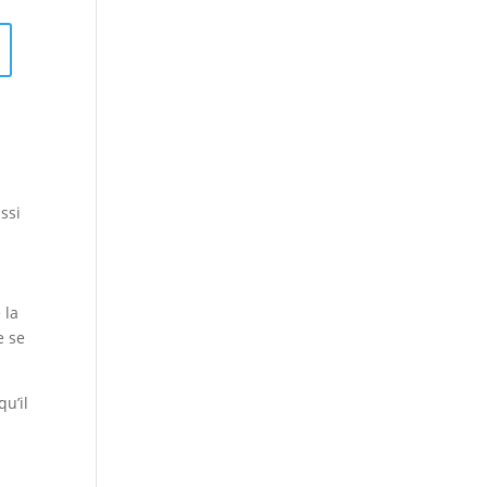
r
ssi
 la
e se
qu’il