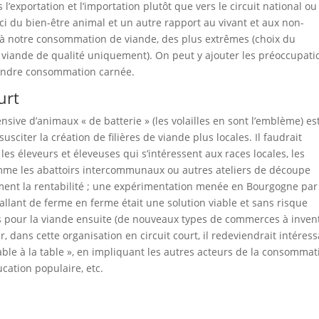
l’exportation et l’importation plutôt que vers le circuit national ou
uci du bien-être animal et un autre rapport au vivant et aux non-
à notre consommation de viande, des plus extrêmes (choix du
 viande de qualité uniquement). On peut y ajouter les préoccupati
oindre consommation carnée.
urt
sive d’animaux « de batterie » (les volailles en sont l’emblème) es
citer la création de filières de viande plus locales. Il faudrait
 les éleveurs et éleveuses qui s’intéressent aux races locales, les
comme les abattoirs intercommunaux ou autres ateliers de découpe
ement la rentabilité ; une expérimentation menée en Bourgogne par
llant de ferme en ferme était une solution viable et sans risque
és pour la viande ensuite (de nouveaux types de commerces à inven
 dans cette organisation en circuit court, il redeviendrait intéres
table à la table », en impliquant les autres acteurs de la consommat
ucation populaire, etc.