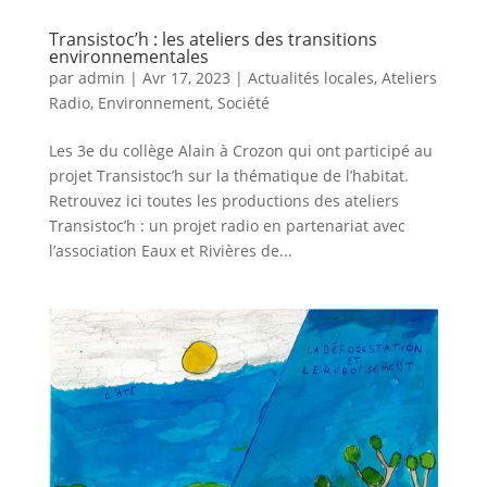
Transistoc’h : les ateliers des transitions
environnementales
par
admin
|
Avr 17, 2023
|
Actualités locales
,
Ateliers
Radio
,
Environnement
,
Société
Les 3e du collège Alain à Crozon qui ont participé au
projet Transistoc’h sur la thématique de l’habitat.
Retrouvez ici toutes les productions des ateliers
Transistoc’h : un projet radio en partenariat avec
l’association Eaux et Rivières de...